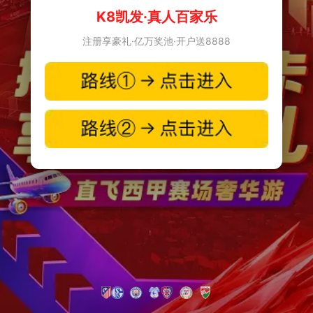
K8凯发·真人百家乐
注册享豪礼·亿万奖池·开户送8888